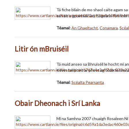
Tá fiche bliain de mo shaol caite agam sa
san áit a gcuirtear iad, tuigeann formhó
Téamaí:
An Ghaeltacht
,
Conamara
,
Scéa
Litir ón mBruiséil
Tá muid anseo sa Bhruiséil le hocht mí a
Kevin tairiscint ar phost ag obair le hIo
Téamaí:
Scéalta Pearsanta
Obair Dheonach i Srí Lanka
Mí na Samhna 2007 chuaigh Rosaleen Ní S