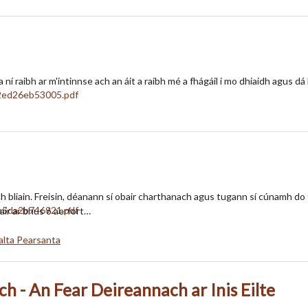
í raibh ar m'intinnse ach an áit a raibh mé a fhágáil i mo dhiaidh agus dá
 bliain. Freisin, déanann sí obair charthanach agus tugann sí cúnamh do
air ar bhus ó aerfort…
alta Pearsanta
h - An Fear Deireannach ar Inis Eilte