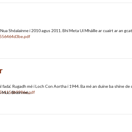
Nua Shéalainne i 2010 agus 2011. Bhí Meta Uí Mháille ar cuairt ar an gcath
r
al fada’. Rugadh mé i Loch Con Aortha i 1944. Ba mé an duine ba shine de 
os Muc. Bhain mé…