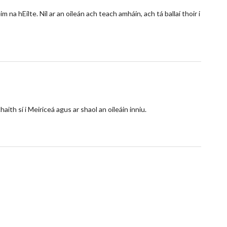
im na hEilte. Níl ar an oileán ach teach amháin, ach tá ballaí thoir i
aith sí i Meiriceá agus ar shaol an oileáin inniu.