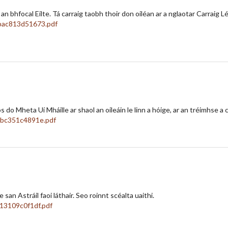
is an bhfocal Eilte. Tá carraig taobh thoir don oiléan ar a nglaotar Carraig Lé
 do Mheta Uí Mháille ar shaol an oileáin le linn a hóige, ar an tréimhse a ch
an Astráil faoi láthair. Seo roinnt scéalta uaithi.