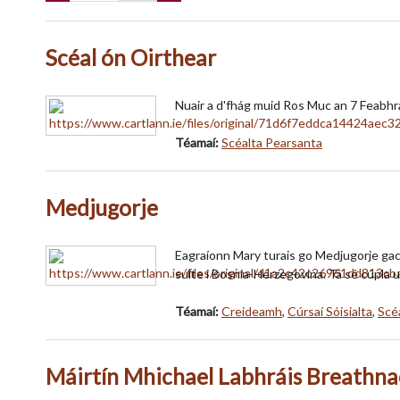
Scéal ón Oirthear
Nuair a d'fhág muid Ros Muc an 7 Feabhra n
Téamaí:
Scéalta Pearsanta
Medjugorje
Eagraíonn Mary turais go Medjugorje gach
suite i Bosnia-Herzegovina. Tá sé cúpla u
Téamaí:
Creideamh
,
Cúrsaí Sóisialta
,
Scé
Máirtín Mhichael Labhráis Breathnac