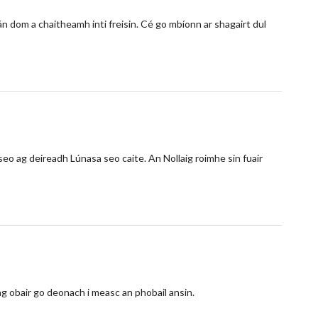
án dom a chaitheamh inti freisin. Cé go mbíonn ar shagairt dul
seo ag deireadh Lúnasa seo caite. An Nollaig roimhe sin fuair
g obair go deonach i measc an phobail ansin.