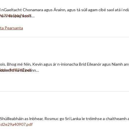
 i nGaeltacht Chonamara agus Árainn, agus tá súil agam cibé saol atá i nd
r na n-easpag anois…
lta Pearsanta
nois. Bhog mé féin, Kevin agus ár n-iníonacha Bríd Eileanór agus Niamh an
nadaíocht na hÉireann…
húilleabháin as lnbhear, Rosmuc go Sri Lanka le tréimhse a chaitheamh a