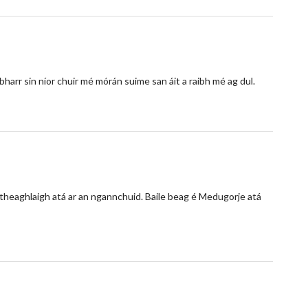
 bharr sin níor chuir mé mórán suime san áit a raibh mé ag dul.
 theaghlaigh atá ar an ngannchuid. Baile beag é Medugorje atá