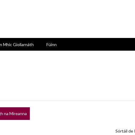
n Mhic Giollarnáth
Fúinn
h na Míreanna
Sórtáil de 