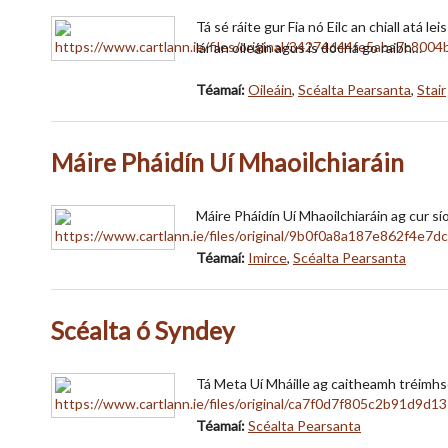
Tá sé ráite gur Fia nó Eilc an chiall atá le
lár an oileáin agus is dócha go raibh…
Téamaí:
Oileáin
,
Scéalta Pearsanta
,
Stair
Máire Pháidín Uí Mhaoilchiaráin
Máire Pháidín Uí Mhaoilchiaráin ag cur síos
Téamaí:
Imirce
,
Scéalta Pearsanta
Scéalta ó Syndey
Tá Meta Uí Mháille ag caitheamh tréimhse s
Téamaí:
Scéalta Pearsanta