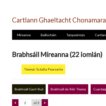
Skip
to
Cartlann Ghaeltacht Chonamara
main
content
Míreanna
Bailiúcháin
Taispeántais
Cartlan
Brabhsáil Míreanna (22 iomlán)
Téamaí: Scéalta Pearsanta
Brabhsáil Gach Rud
Brabhsáil de Réir Téama
Cuardaig
of 3