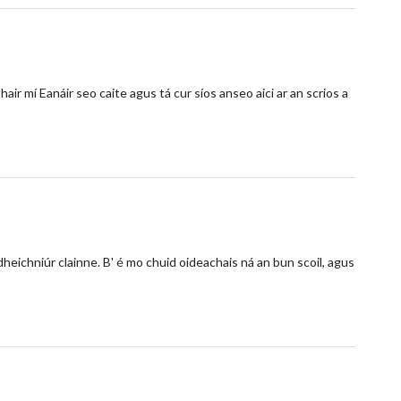
air mí Eanáir seo caite agus tá cur síos anseo aici ar an scrios a
dheichniúr clainne. B' é mo chuid oideachais ná an bun scoil, agus