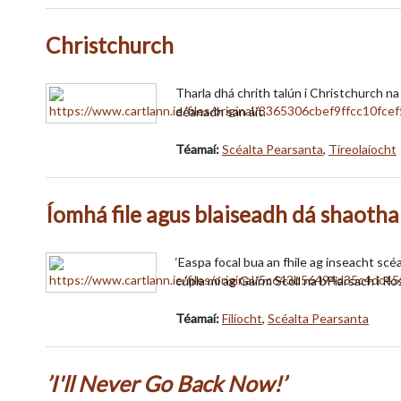
Christchurch
Tharla dhá chrith talún i Christchurch na 
déanadh san áit.
Téamaí:
Scéalta Pearsanta
,
Tíreolaíocht
Íomhá file agus blaiseadh dá shaotha
‘Easpa focal bua an fhile ag inseacht scé
cúpla mí ag Gairm Scoil na bPiarsach i R
Téamaí:
Filíocht
,
Scéalta Pearsanta
’I'll Never Go Back Now!’