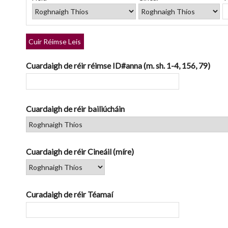
rows
in
"Teorannaigh
ag
Cuir Réimse Leis
úsáid
réimsí
Cuardaigh de réir réimse ID#anna (m. sh. 1-4, 156, 79)
sonracha":
1
Cuardaigh de réir bailiúcháin
Cuardaigh de réir Cineáil (míre)
Curadaigh de réir Téamaí