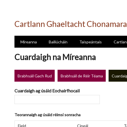
Skip
to
Cartlann Ghaeltacht Chonamara
main
content
Míreanna
Bailiúcháin
Taispeántais
Cartlan
Cuardaigh na Míreanna
Brabhsáil Gach Rud
Brabhsáil de Réir Téama
Cuardaig
Cuardaigh ag úsáid Eochairfhocail
Teorannaigh ag úsáid réimsí sonracha
Number
Réimse
Cineál
Focail
Search
of
Field
Cineál
T
Cuardaigh
Cuardaigh
Chuardaigh
Joiner