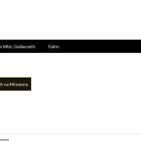
n Mhic Giollarnáth
Fúinn
h na Míreanna
erms