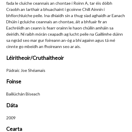
fada le cluiche ceannais an chontae i Roinn A, tar éis dóibh
Craobh an Iarthair a bhuachaint i gcoinne Chill Ainnín i
bhfíorchluiche peile. Ina dhiaidh sin a thug siad aghaidh ar Eanach
Dhúin i gcluiche ceannais an chontae, áit a bhfuair fir an
Eachréidh an ceann is fearr orainn le haon chúilín amháin sa
deiridh. Ní raibh mórán ceapadh ag lucht peile na Gaillimhe dúinn
sa ngrád seo mar gur foireann an-óg a bhí againn agus tá mé
cinnte go mbeidh an fhoireann seo ar ais.
Léiritheoir/Cruthaitheoir
Pádraic Joe Shéamais
Foinse
Bailiúchán Biseach
Dáta
2009
Cearta