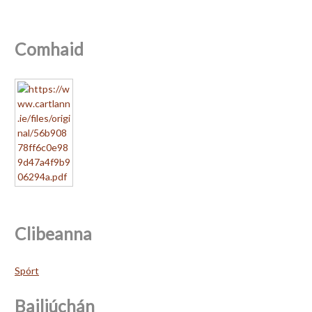
Comhaid
Clibeanna
Spórt
Bailiúchán