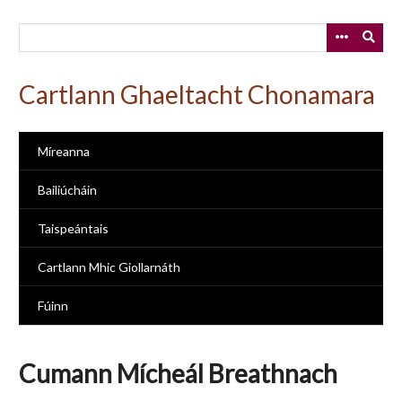
Skip
to
main
content
Cartlann Ghaeltacht Chonamara
Míreanna
Bailiúcháin
Taispeántais
Cartlann Mhic Giollarnáth
Fúinn
Cumann Mícheál Breathnach