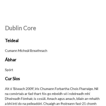
Dublin Core
Teideal
Cumann Mícheál Breathnach
Ábhar
Spórt
Cur Síos
Alt ó 'Biseach 2009', iris Chumann Forbartha Chois Fharraige. Níl
na comórtais ar fad thart fós go mbeidh sé i ndeireadh mhí
Dheireadh Fómhair, is cosúil. Amach agus amach, bliain an-mhaith
a bhí inti do na peileadóirí. Chuaigh an fhoireann faoi-21 chomh