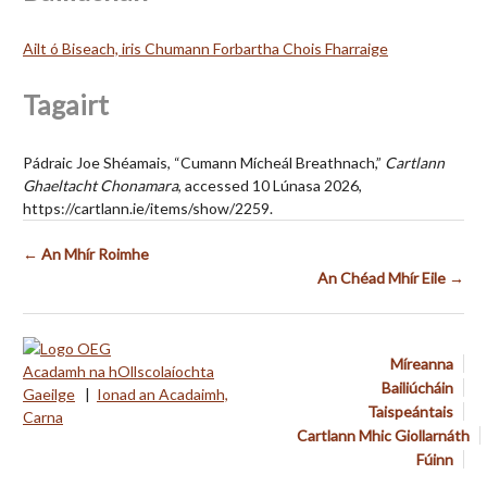
Ailt ó Biseach, iris Chumann Forbartha Chois Fharraige
Tagairt
Pádraic Joe Shéamais, “Cumann Mícheál Breathnach,”
Cartlann
Ghaeltacht Chonamara
, accessed 10 Lúnasa 2026,
https://cartlann.ie/items/show/2259
.
← An Mhír Roimhe
An Chéad Mhír Eile →
Míreanna
Acadamh na hOllscolaíochta
Bailiúcháin
Gaeilge
|
Ionad an Acadaimh,
Taispeántais
Carna
Cartlann Mhic Giollarnáth
Fúinn