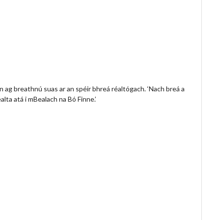
n ag breathnú suas ar an spéir bhreá réaltógach. ‘Nach breá a
alta atá i mBealach na Bó Finne.’