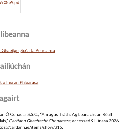
libeanna
 Ghaeilge
,
Scéalta Pearsanta
ailiúchán
lt ó Irisí an Phléaráca
agairt
án Ó Conaola, S.S.C., “Am agus Tráth: Ag Leanacht an Réalt
lais,”
Cartlann Ghaeltacht Chonamara
, accessed 9 Lúnasa 2026,
tps://cartlann.ie/items/show/315
.