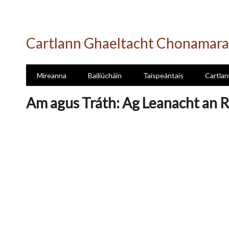
Skip
to
Cartlann Ghaeltacht Chonamara
main
content
Míreanna
Bailiúcháin
Taispeántais
Cartlan
Am agus Tráth: Ag Leanacht an R