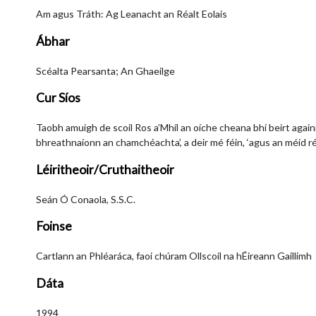
Am agus Tráth: Ag Leanacht an Réalt Eolais
Ábhar
Scéalta Pearsanta; An Ghaeilge
Cur Síos
Taobh amuigh de scoil Ros a’Mhíl an oíche cheana bhí beirt again
bhreathnaíonn an chamchéachta’, a deir mé féin, ‘agus an méid ré
Léiritheoir/Cruthaitheoir
Seán Ó Conaola, S.S.C.
Foinse
Cartlann an Phléaráca, faoi chúram Ollscoil na hÉireann Gaillimh
Dáta
1994