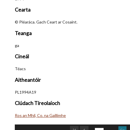
Cearta
© Pléaráca. Gach Ceart ar Cosaint.
Teanga
ga
Cineál
Téacs
Aitheantóir
PL1994A19
Clúdach Tíreolaíoch
Ros an Mhíl, Co. na Gaillimhe