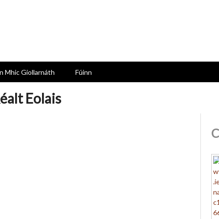
n Mhic Giollarnáth
Fúinn
éalt Eolais
C