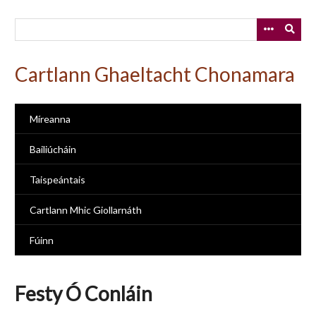
Skip
to
main
content
Cartlann Ghaeltacht Chonamara
Míreanna
Bailiúcháin
Taispeántais
Cartlann Mhic Giollarnáth
Fúinn
Festy Ó Conláin