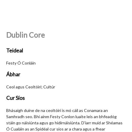
Dublin Core
Teideal
Festy Ó Conláin
Ábhar
Ceol agus Ceoltóirí; Cultúr
Cur Síos
Bhásaigh duine de na ceoltóirí is mó cáil as Conamara an
Samhradh seo. Bhí ainm Festy Conlon luaite leis an bhfeadóg
stáin go náisiúnta agus go hidirnáisiúnta. D'iarr muid ar Shéamas
Ó Cualáin as an Spidéal cur síos ar a chara agus a fhear