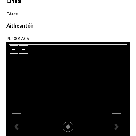
Cineál
Téacs
Aitheantóir
PL2001A06