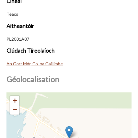
Cineál
Téacs
Aitheantóir
PL2001A07
Clúdach Tíreolaíoch
An Gort Mór, Co. na Gaillimhe
Géolocalisation
+
−