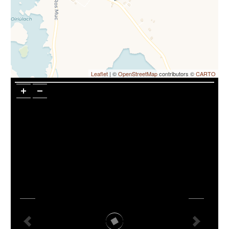
Leaflet
| ©
OpenStreetMap
contributors ©
CARTO