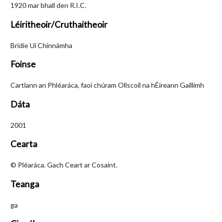
1920 mar bhall den R.I.C.
Léiritheoir/Cruthaitheoir
Bridie Uí Chinnámha
Foinse
Cartlann an Phléaráca, faoi chúram Ollscoil na hÉireann Gaillimh
Dáta
2001
Cearta
© Pléaráca. Gach Ceart ar Cosaint.
Teanga
ga