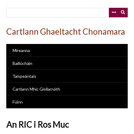
Skip
to
main
content
Cartlann Ghaeltacht Chonamara
Míreanna
Bailiúcháin
Taispeántais
Cartlann Mhic Giollarnáth
Fúinn
An RIC i Ros Muc