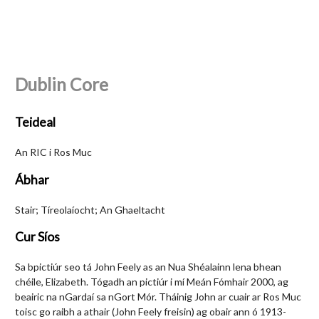
Dublin Core
Teideal
An RIC i Ros Muc
Ábhar
Stair; Tíreolaíocht; An Ghaeltacht
Cur Síos
Sa bpictiúr seo tá John Feely as an Nua Shéalainn lena bhean
chéile, Elizabeth. Tógadh an pictiúr i mí Meán Fómhair 2000, ag
beairic na nGardaí sa nGort Mór. Tháinig John ar cuair ar Ros Muc
toisc go raibh a athair (John Feely freisin) ag obair ann ó 1913-