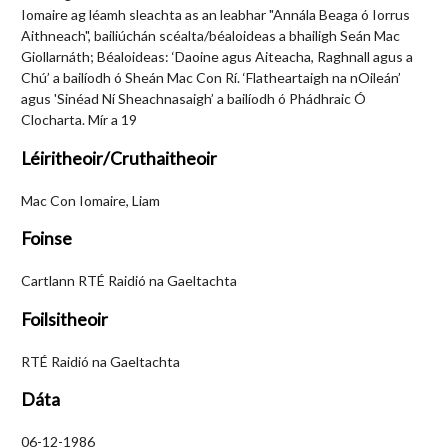
Iomaire ag léamh sleachta as an leabhar "Annála Beaga ó Iorrus
Aithneach", bailiúchán scéalta/béaloideas a bhailigh Seán Mac
Giollarnáth; Béaloideas: ‘Daoine agus Aiteacha, Raghnall agus a
Chú’ a bailíodh ó Sheán Mac Con Rí. ‘Flatheartaigh na nOileán’
agus 'Sinéad Ní Sheachnasaigh’ a bailíodh ó Phádhraic Ó
Clocharta. Mír a 19
Léiritheoir/Cruthaitheoir
Mac Con Iomaire, Liam
Foinse
Cartlann RTÉ Raidió na Gaeltachta
Foilsitheoir
RTÉ Raidió na Gaeltachta
Dáta
06-12-1986