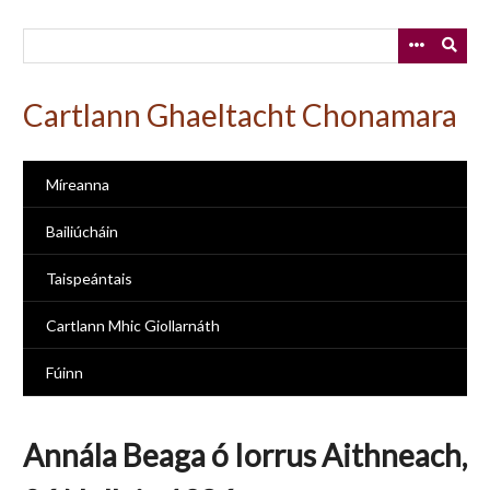
Skip
to
main
content
Cartlann Ghaeltacht Chonamara
Míreanna
Bailiúcháin
Taispeántais
Cartlann Mhic Giollarnáth
Fúinn
Annála Beaga ó Iorrus Aithneach,