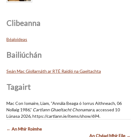
Clibeanna
Béaloideas
Bailiúchán
Seán Mac Giollarnáth ar RTÉ Raidió na Gaeltachta
Tagairt
Mac Con Iomaire, Liam, “Annála Beaga ó Iorrus Aithneach, 06
Nollaig 1986,”
Cartlann Ghaeltacht Chonamara
, accessed 10
Lúnasa 2026,
https://cartlann.ie/items/show/694
.
← An Mhír Roimhe
An Chéad Mhír Eile →