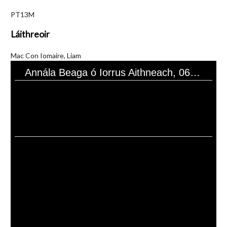
PT13M
Láithreoir
Mac Con Iomaire, Liam
Annála Beaga ó Iorrus Aithneach, 06 Nollaig 1986