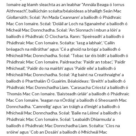
Iomaire ag léamh sleachta as an leabhar "Annála Beaga ó Iorrus
Aithneach", bailiúchán scéalta/béaloideas a bhailigh Seán Mac
Giollarnáth; Scéal: 'An Mada Ceannann' a bailíodh ó Phádhraic
Mac Con Iomaire. Scéal: ’Doláil ar Loch na Sganaimhe' a bailíodh ó
Micheál Mac Donnchadha. Scéal: 'An Sionnach i mbun a lóin' a
bailíodh ó Phádhraic Ó Clocharta. Rann: 'Speireadh' a bailíodh ó
Phádhraic Mac Con Iomaire. Scéalta: 'Iasg a labhair', 'Cailín
bréagach na mBráthar' agus 'Cé a ghoid na bróga' a bailíodh ó
Mhicheál Mac Donnchadha. Scéal: 'Tobac tar éis bidh' a bailíodh ó
Phádhraic Mac Con Iomaire. Paidreacha: 'Paidir an tobac', 'Paidir
Mhicheail', 'Paidir do na mairbh' agus 'Paidir eile' a bailíodh ó
Mhicheál Mac Donnchadha. Scéal: ‘Ag baint na Creathnaighe’ a
bailíodh ó Pharthalán Ó Guairim. Béaloideas: ‘Breith’ a bailíodh ó
Phádhraic Mac Donnchadha Liam. 'Carasacha Críosta' a bailíodh ó
Thomás Mac Con Iomaire. 'Baisteadh úrláir' a bailíodh ó Phádhraic
Mac Con Iomaire. 'leagan na nÓrdóg' a bailíodh ó Sheosamh Mac
Donnchadha. 'Camreilig’ agus 'an tráigh a d'imigh' a bailíodh ó
Mhicheál Mac Donnchadha. Scéal: 'Baile na Léime’ a bailíodh ó
Phádhraic Mac Con Iomaire. Scéal: ‘Leabaidh Dhiarmuda’ a
bailíodh ó Phádhraic Mac Donnchadha Liam. Scéalta: ‘Cíos na
sróine’ agus ‘Cob an Dosáin’ a bailíodh ó Mhicheál Mac