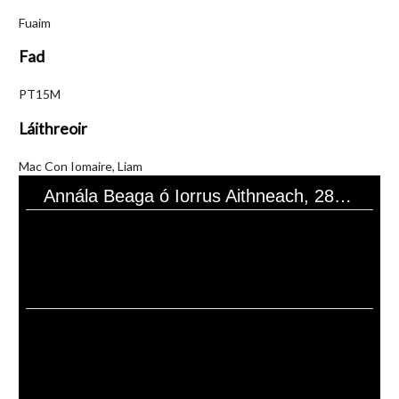
Fuaim
Fad
PT15M
Láithreoir
Mac Con Iomaire, Liam
Annála Beaga ó Iorrus Aithneach, 28 Feabhra 1987