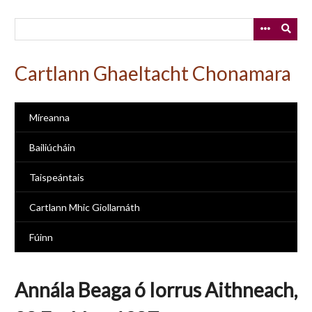
Skip
to
main
content
Cartlann Ghaeltacht Chonamara
Míreanna
Bailiúcháin
Taispeántais
Cartlann Mhic Giollarnáth
Fúinn
Annála Beaga ó Iorrus Aithneach,