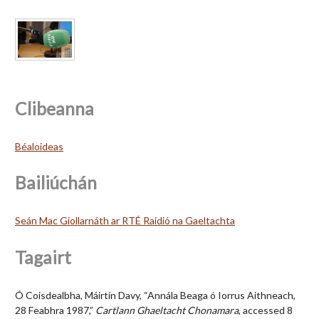
Clibeanna
Béaloideas
Bailiúchán
Seán Mac Giollarnáth ar RTÉ Raidió na Gaeltachta
Tagairt
Ó Coisdealbha, Máirtín Davy, “Annála Beaga ó Iorrus Aithneach,
28 Feabhra 1987,”
Cartlann Ghaeltacht Chonamara
, accessed 8