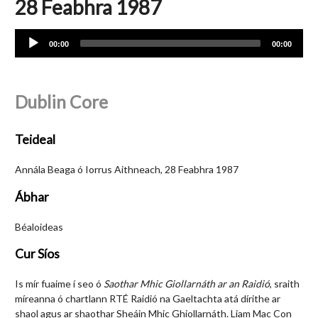
28 Feabhra 1987
Audio
00:00
00:00
Player
Dublin Core
Teideal
Annála Beaga ó Iorrus Aithneach, 28 Feabhra 1987
Ábhar
Béaloideas
Cur Síos
Is mír fuaime í seo ó
Saothar Mhic Giollarnáth ar an Raidió
, sraith
míreanna ó chartlann RTÉ Raidió na Gaeltachta atá dírithe ar
shaol agus ar shaothar Sheáin Mhic Ghiollarnáth. Liam Mac Con