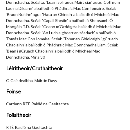
Donnchadha. Scéalta: ‘Luain soir agus Máirt siar’ agus ‘Cothrom
Lae na Díleann’ a bailíodh ó Phádhraic Mac Con Iomaire. Scéal:
‘Braon Buidhe’ agus ‘Hata an Chinidh’ a bailíodh ó Mhicheál Mac
Donnchadha. Scéal: ‘Capall Sheáin’ a bailíodh ó Sheosamh Ó
Mongáin T.D. Scéal: ‘Ceann m’Ordóige’a bailíodh ó Mhicheál Mac
Donnchadha. Scéal: 'An Luch a ghearr an téadach’ a bailíodh ó
Tomás Mac Con Iomaire. Scéal: ‘Tobar an Ghiolcaigh i gCruach
Chaolainn’ a bailíodh ó Phádhraic Mac Donnchadha Liam. Scéal:
‘Bean i gCruach Chaolainn’ a bailíodh ó Mhicheál Mac
Donnchadha. Mír a 30
Léiritheoir/Cruthaitheoir
Ó Coisdealbha, Máirtín Davy
Foinse
Cartlann RTÉ Raidió na Gaeltachta
Foilsitheoir
RTÉ Raidió na Gaeltachta