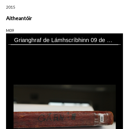
2015
Aitheantóir
M09
Grianghraf de Lámhscríbhinn 09 de Bhailiúchán Lámhscríbhinní Sheáin Mhic Giollarnáth.