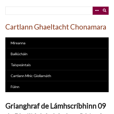
Skip
to
main
content
Cartlann Ghaeltacht Chonamara
Míreanna
Bailiúcháin
Taispeántais
Cartlann Mhic Giollarnáth
Fúinn
Grianghraf de Lámhscríbhinn 09