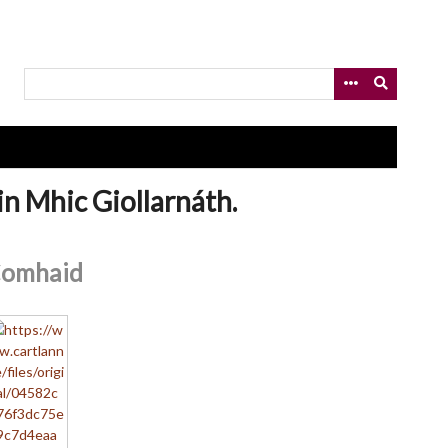
n Mhic Giollarnáth.
omhaid