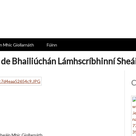
n Mhic Giollarnáth
Fúinn
de Bhailiúchán Lámhscríbhinní Sheái
C
heáin Mhic Giollarnáth.