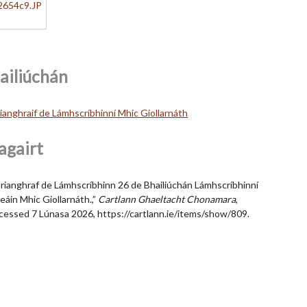
ailiúchán
ianghraif de Lámhscríbhinní Mhic Giollarnáth
agairt
rianghraf de Lámhscríbhinn 26 de Bhailiúchán Lámhscríbhinní
eáin Mhic Giollarnáth.,”
Cartlann Ghaeltacht Chonamara
,
cessed 7 Lúnasa 2026,
https://cartlann.ie/items/show/809
.