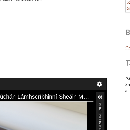
B
Gr
T
“G
Sh
ac
Grianghraf de Lámhscríbhinn 26 de Bhailiúchán Lámhscríbhinní Sheáin Mhic Giollarnáth.
MORE INFORMATION