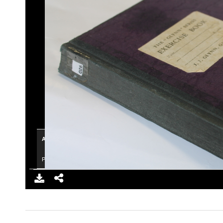
×
ATTRIBUTION
Provided by Example Organization