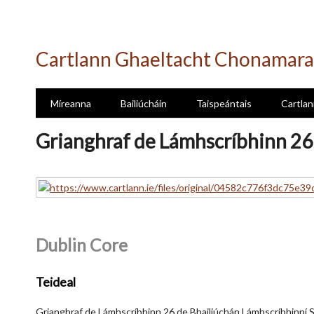
Skip
to
Cartlann Ghaeltacht Chonamara
main
content
Míreanna
Bailiúcháin
Taispeántais
Cartlan
Grianghraf de Lámhscríbhinn 26 
Dublin Core
Teideal
Grianghraf de Lámhscríbhinn 26 de Bhailiúchán Lámhscríbhinní S