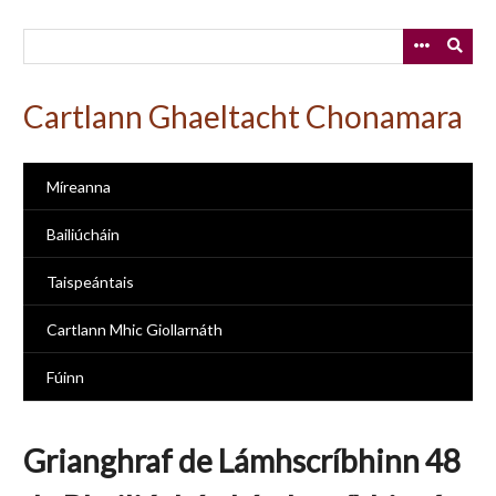
Skip
to
main
content
Cartlann Ghaeltacht Chonamara
Míreanna
Bailiúcháin
Taispeántais
Cartlann Mhic Giollarnáth
Fúinn
Grianghraf de Lámhscríbhinn 48