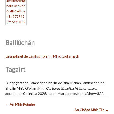
Bailiúchán
Grianghraif de Lámhscríbhinní Mhic Giollarnáth
Tagairt
“Grianghraf de Lámhscríbhinn 48 de Bhailiúchán Lámhscríbhinní
Sheáin Mhic Giollarnáth.,”
Cartlann Ghaeltacht Chonamara
,
accessed 10 Lúnasa 2026,
https://cartlann.ie/items/show/822
.
← An Mhír Roimhe
An Chéad Mhír Eile →