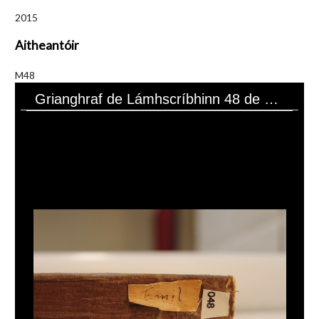
2015
Aitheantóir
M48
Grianghraf de Lámhscríbhinn 48 de Bhailiúchán Lámhscríbhinní Sheáin Mhic Giollarnáth.